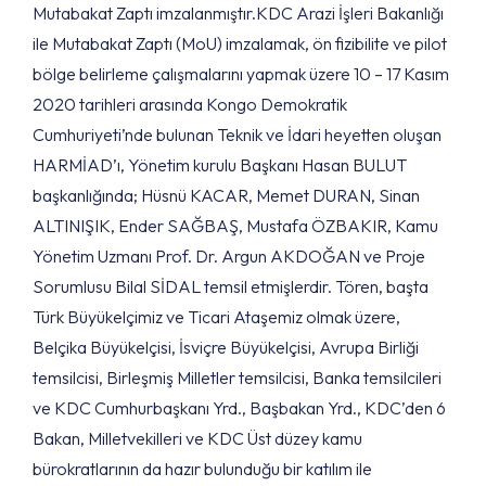
Mutabakat Zaptı imzalanmıştır.KDC Arazi İşleri Bakanlığı
ile Mutabakat Zaptı (MoU) imzalamak, ön fizibilite ve pilot
bölge belirleme çalışmalarını yapmak üzere 10 – 17 Kasım
2020 tarihleri arasında Kongo Demokratik
Cumhuriyeti’nde bulunan Teknik ve İdari heyetten oluşan
HARMİAD’ı, Yönetim kurulu Başkanı Hasan BULUT
başkanlığında; Hüsnü KACAR, Memet DURAN, Sinan
ALTINIŞIK, Ender SAĞBAŞ, Mustafa ÖZBAKIR, Kamu
Yönetim Uzmanı Prof. Dr. Argun AKDOĞAN ve Proje
Sorumlusu Bilal SİDAL temsil etmişlerdir. Tören, başta
Türk Büyükelçimiz ve Ticari Ataşemiz olmak üzere,
Belçika Büyükelçisi, İsviçre Büyükelçisi, Avrupa Birliği
temsilcisi, Birleşmiş Milletler temsilcisi, Banka temsilcileri
ve KDC Cumhurbaşkanı Yrd., Başbakan Yrd., KDC’den 6
Bakan, Milletvekilleri ve KDC Üst düzey kamu
bürokratlarının da hazır bulunduğu bir katılım ile