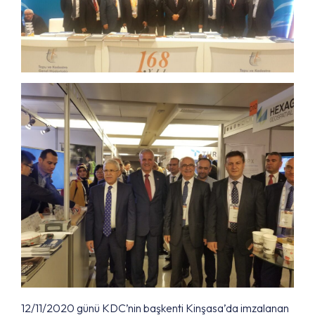
12/11/2020 günü KDC’nin başkenti Kinşasa’da imzalanan