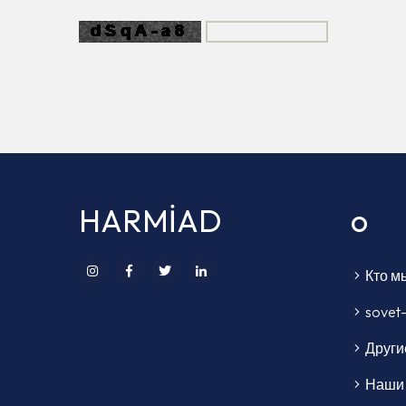
HARMİAD
o
Кто м
sovet-
Други
Наши 